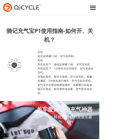
끀
骑记充气宝P1使用指南-如何开、关
机？
单车爱好者的充气神器
科技之美 成就旅途乐趣